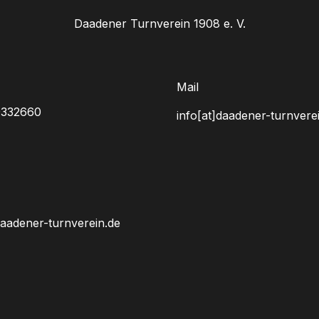
Daadener Turnverein 1908 e. V.
Mail
9332660
info[at]daadener-turnvere
daadener-turnverein.de