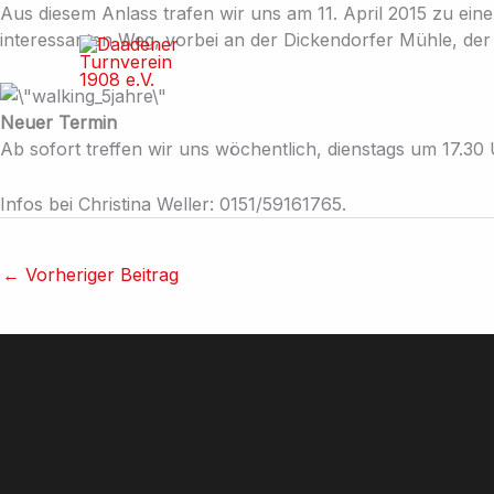
Zum
Aus diesem Anlass trafen wir uns am 11. April 2015 zu ein
Inhalt
interessanten Weg, vorbei an der Dickendorfer Mühle, de
springen
Neuer Termin
Ab sofort treffen wir uns wöchentlich, dienstags um 17.30
Infos bei Christina Weller: 0151/59161765.
←
Vorheriger Beitrag