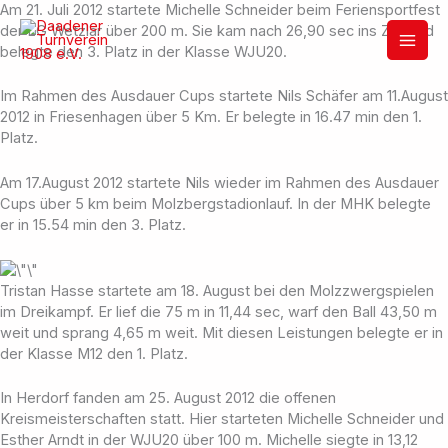
Zum
Am 21. Juli 2012 startete Michelle Schneider beim Feriensportfest
Inhalt
der LG Wetzlar über 200 m. Sie kam nach 26,90 sec ins Ziel und
springen
belegte den 3. Platz in der Klasse WJU20.
Im Rahmen des Ausdauer Cups startete Nils Schäfer am 11.August
2012 in Friesenhagen über 5 Km. Er belegte in 16.47 min den 1.
Platz.
Am 17.August 2012 startete Nils wieder im Rahmen des Ausdauer
Cups über 5 km beim Molzbergstadionlauf. In der MHK belegte
er in 15.54 min den 3. Platz.
Tristan Hasse startete am 18. August bei den Molzzwergspielen
im Dreikampf. Er lief die 75 m in 11,44 sec, warf den Ball 43,50 m
weit und sprang 4,65 m weit. Mit diesen Leistungen belegte er in
der Klasse M12 den 1. Platz.
In Herdorf fanden am 25. August 2012 die offenen
Kreismeisterschaften statt. Hier starteten Michelle Schneider und
Esther Arndt in der WJU20 über 100 m. Michelle siegte in 13,12