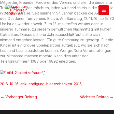
Zum
Mitglieder, Freunde, Förderer des Vereins und alle, die diese alte
Inhalt
Tradition genießen möchten, laden wir herzlich ein in die Turnhalle
springen
in der Jahnstraße. Seit nunmehr 54 Jahren backen die Aktiven
des Daadener Turnvereins Blätze. Am Samstag, 12. 11. 16, ab 15.30
Uhr ist es wieder soweit. Zum 12. mal treffen wir uns dann in
unserer Turnhalle, zu diesem gemütlichen Nachmittag mit kühlen
Getränken. Dieses schöne Jahresabschlußfest sollte sich
niemand entgehen lassen. Für gute Stimmung ist gesorgt. Für die
Kinder ist ein großer Spieleparcour aufgebaut, wo sie sich nach
Lust und Laune austoben können. Wer größere Vorbestellungen
zur Mitnahme machen möchte, kann dies unter den
Telefonnummern 1083 oder 6892 erledigen.
2016-10-16-ankuendigung-blaetzebacken-2016
←
Vorheriger Beitrag
Nächster Beitrag
→