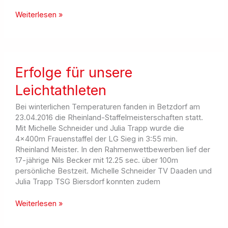
Wehbacher
Weiterlesen »
Asdorflauf
–
1.
Lauf
des
Erfolge für unsere
AUSDAUER-
Leichtathleten
CUP-
2024
Bei winterlichen Temperaturen fanden in Betzdorf am
23.04.2016 die Rheinland-Staffelmeisterschaften statt.
Mit Michelle Schneider und Julia Trapp wurde die
4x400m Frauenstaffel der LG Sieg in 3:55 min.
Rheinland Meister. In den Rahmenwettbewerben lief der
17-jährige Nils Becker mit 12.25 sec. über 100m
persönliche Bestzeit. Michelle Schneider TV Daaden und
Julia Trapp TSG Biersdorf konnten zudem
Erfolge
Weiterlesen »
für
unsere