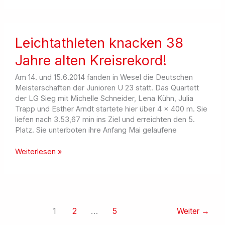
Aktuelles
Juli
–
September
Leichtathleten knacken 38
2014
Jahre alten Kreisrekord!
Am 14. und 15.6.2014 fanden in Wesel die Deutschen
Meisterschaften der Junioren U 23 statt. Das Quartett
der LG Sieg mit Michelle Schneider, Lena Kühn, Julia
Trapp und Esther Arndt startete hier über 4 x 400 m. Sie
liefen nach 3.53,67 min ins Ziel und erreichten den 5.
Platz. Sie unterboten ihre Anfang Mai gelaufene
Leichtathleten
Weiterlesen »
knacken
38
Jahre
alten
Kreisrekord!
1
2
…
5
Weiter
→