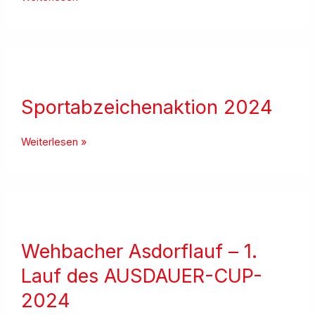
Tag
für
den
Daadener
Turnverein
Sportabzeichenaktion 2024
Sportabzeichenaktion
Weiterlesen »
2024
Wehbacher Asdorflauf – 1.
Lauf des AUSDAUER-CUP-
2024