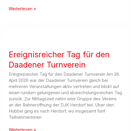
Daadener
Weiterlesen »
TV
stark
beim
Flecker
Tunnellauf
vertreten
Ereignisreicher Tag für den
Daadener Turnverein
Ereignisreicher Tag für den Daadener Turnverein Am 26.
April 2026 war der Daadener Turnverein gleich bei
mehreren Veranstaltungen aktiv vertreten und blickt auf
einen rundum gelungenen und abwechslungsreichen Tag
zurück. Zur Mittagszeit nahm eine Gruppe des Vereins
an der Bahneröffnung der DJK Herdorf teil. Über den
Hübbel ging es nach Herdorf, wo insgesamt fünf
Teilnehmerinnen
Ereignisreicher
Weiterlesen »