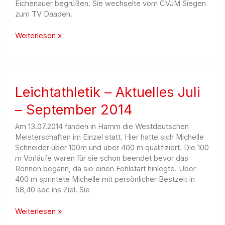
Eichenauer begrüßen. Sie wechselte vom CVJM Siegen
zum TV Daaden.
Erfolgreich
Weiterlesen »
in
die
Hallensaison
gestartet
Leichtathletik – Aktuelles Juli
– September 2014
Am 13.07.2014 fanden in Hamm die Westdeutschen
Meisterschaften im Einzel statt. Hier hatte sich Michelle
Schneider über 100m und über 400 m qualifiziert. Die 100
m Vorläufe waren für sie schon beendet bevor das
Rennen begann, da sie einen Fehlstart hinlegte. Über
400 m sprintete Michelle mit persönlicher Bestzeit in
58,40 sec ins Ziel. Sie
Leichtathletik
Weiterlesen »
–