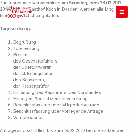
Zum
Zur Jahreshauptversammlung am
Samstag, dem 26.02.2011,
Inhalt
20:00 Uhr
, im Gasthof Koch in Daaden, werden alle Mitglieder
springen
hiermit herzlichst eingeladen.
Tagesordnung:
Begrüßung
Totenehrung
Bericht
des Geschäftsführers,
der Oberturnwartin,
der Abteilungsleiter,
des Kassierers,
der Kassenprüfer
Entlastung des Kassierers, des Vorstandes
Ehrungen, Sportabzeichenverleihung
Beschlussfassung über Mitgliederbeiträge
Beschlussfassung über vorliegende Anträge
Verschiedenes
Anträge sind schriftlich bis zum 19.02.2010 beim Vorsitzenden