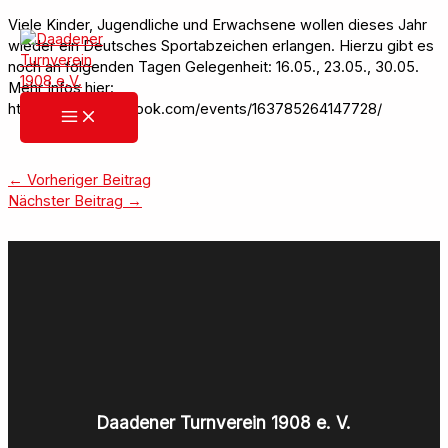
Zum
Viele Kinder, Jugendliche und Erwachsene wollen dieses Jahr
Inhalt
wieder ein Deutsches Sportabzeichen erlangen. Hierzu gibt es
springen
noch an folgenden Tagen Gelegenheit: 16.05., 23.05., 30.05.
Mehr Infos hier:
https://www.facebook.com/events/163785264147728/
←
Vorheriger Beitrag
Nächster Beitrag
→
Daadener Turnverein 1908 e. V.