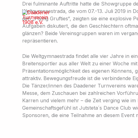
Zum
Drei fulminante Auftritte hatte die Showgruppe d
Inhalt
Weltgymnaestrada, die vom 07.-13. Juli 2019 in 
springen
den „Flying Grufties“, zeigten sie eine explosi
Aufgaben diskutiert, die den Geschlechtern oftm
glänzen? Beide Vereinsgruppen waren im verga
repräsentieren.
Die Weltgymnaestrada findet alle vier Jahre in e
Breitensportler aus aller Welt zu einer Woche m
Präsentationsmöglichkeit des eigenen Könnens, g
attraktiv. Bewegungsfreude ist die verbindende E
Die Tänzer/innen des Daadener Turnvereins waren
Messe, dem Zuschauen bei zahlreichen Vorführu
Karren und vielem mehr – die Zeit verging wie i
Gemeinschaftsgefühl ist Jutsteta´s Dance Club w
Sponsoren, die eine Teilnahme an diesem Event 