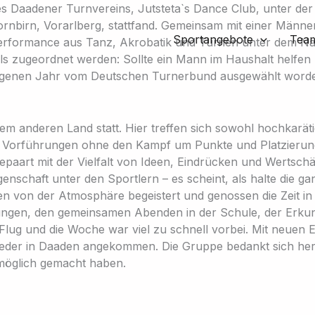
es Daadener Turnvereins, Jutsteta`s Dance Club, unter der
Dornbirn, Vorarlberg, stattfand. Gemeinsam mit einer Män
Sportangebote
Tea
ve Performance aus Tanz, Akrobatik und Turnen unter dem N
als zugeordnet werden: Sollte ein Mann im Haushalt helfe
ngenen Jahr vom Deutschen Turnerbund ausgewählt worde
inem anderen Land statt. Hier treffen sich sowohl hochkar
it Vorführungen ohne den Kampf um Punkte und Platzierung
epaart mit der Vielfalt von Ideen, Eindrücken und Wertsch
igenschaft unter den Sportlern – es scheint, als halte die
 von der Atmosphäre begeistert und genossen die Zeit in Vo
ngen, den gemeinsamen Abenden in der Schule, der Erkun
m Flug und die Woche war viel zu schnell vorbei. Mit neue
ieder in Daaden angekommen. Die Gruppe bedankt sich herz
möglich gemacht haben.