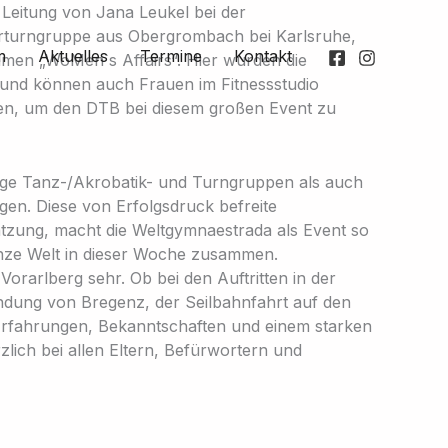
 Leitung von Jana Leukel bei der
nerturngruppe aus Obergrombach bei Karlsruhe,
m
Aktuelles
Termine
Kontakt
amen „WoMen`s Affairs“. Hier wurden die
n und können auch Frauen im Fitnessstudio
n, um den DTB bei diesem großen Event zu
ätige Tanz-/Akrobatik- und Turngruppen als auch
en. Diese von Erfolgsdruck befreite
ätzung, macht die Weltgymnaestrada als Event so
 ganze Welt in dieser Woche zusammen.
rarlberg sehr. Ob bei den Auftritten in der
dung von Bregenz, der Seilbahnfahrt auf den
n Erfahrungen, Bekanntschaften und einem starken
lich bei allen Eltern, Befürwortern und