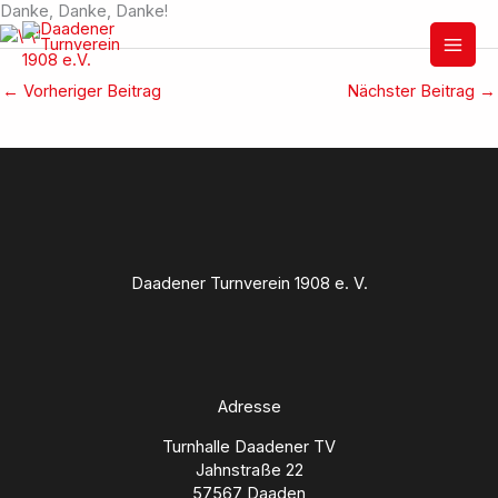
Zum
Danke, Danke, Danke!
Inhalt
springen
←
Vorheriger Beitrag
Nächster Beitrag
→
Daadener Turnverein 1908 e. V.
Adresse
Turnhalle Daadener TV
Jahnstraße 22
57567 Daaden