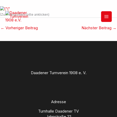
Zum
Inhalt
(Zum Vergrößern bitte anklicken)
springen
←
Vorheriger Beitrag
Nächster Beitrag
→
Daadener Turnverein 1908 e. V.
Adresse
Turnhalle Daadener TV
Jahnstraße 22