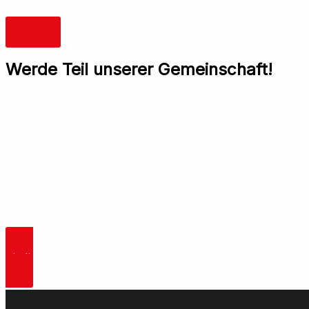
Werde Teil unserer Gemeinschaft!
Du suchst nach Bewegung, Spaß und Gemeinschaft? Dann b
an Angeboten für alle Altersklassen wählen: Egal, ob du
Zusätzlich profitierst du von einem tollen Vereinsleben
mitglied werden