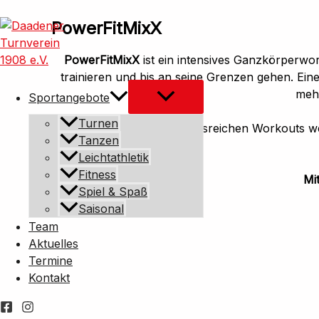
Zum
PowerFitMixX
Inhalt
springen
PowerFitMixX
ist ein intensives Ganzkörperwor
trainieren und bis an seine Grenzen gehen. Ei
mehr
Sportangebote
Turnen
In den abwechslungsreichen Workouts 
Tanzen
Leichtathletik
Fitness
Mi
Spiel & Spaß
Saisonal
Team
Aktuelles
Termine
Kontakt