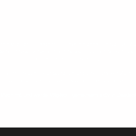
ist du beim Daadener Turnverein genau richtig! Als Mitgl
 deine Fitness verbessern, ein neues Hobby entdecken oder 
bei uns findest du das Richtige.
 mit Events, neuen Freundschaften und einem starken Zusamm
wir freuen uns, dich bei uns willkommen zu heißen!
Mach mit und werde Mitglied – gemeinsam aktiv in Daaden!