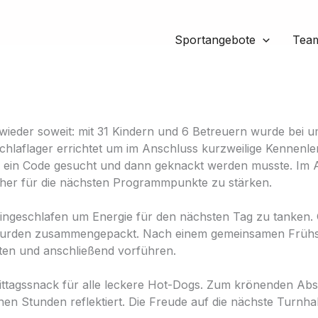
Sportangebote
Tea
ieder soweit: mit 31 Kindern und 6 Betreuern wurde bei 
hlaflager errichtet um im Anschluss kurzweilige Kennenlern
s ein Code gesucht und dann geknackt werden musste. Im 
cher für die nächsten Programmpunkte zu stärken.
 eingeschlafen um Energie für den nächsten Tag zu tanke
wurden zusammengepackt. Nach einem gemeinsamen Frühstüc
ten und anschließend vorführen.
s Mittagssnack für alle leckere Hot-Dogs. Zum krönenden A
 Stunden reflektiert. Die Freude auf die nächste Turnhal