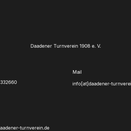
Daadener Turnverein 1908 e. V.
Mail
9332660
info[at]daadener-turnvere
daadener-turnverein.de