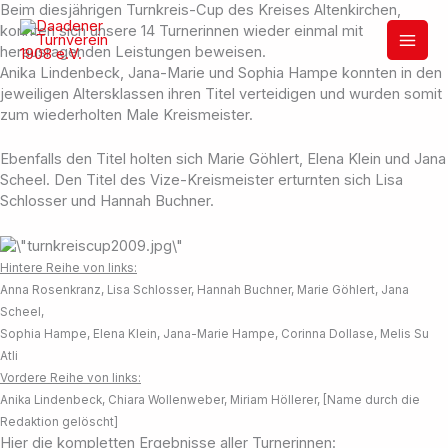
Zum
Beim diesjährigen Turnkreis-Cup des Kreises Altenkirchen,
Inhalt
konnten sich unsere 14 Turnerinnen wieder einmal mit
springen
herausragenden Leistungen beweisen.
Anika Lindenbeck, Jana-Marie und Sophia Hampe konnten in den
jeweiligen Altersklassen ihren Titel verteidigen und wurden somit
zum wiederholten Male Kreismeister.
Ebenfalls den Titel holten sich Marie Göhlert, Elena Klein und Jana
Scheel. Den Titel des Vize-Kreismeister erturnten sich Lisa
Schlosser und Hannah Buchner.
Hintere Reihe von links:
Anna Rosenkranz, Lisa Schlosser, Hannah Buchner, Marie Göhlert, Jana
Scheel,
Sophia Hampe, Elena Klein, Jana-Marie Hampe, Corinna Dollase, Melis Su
Atli
Vordere Reihe von links:
Anika Lindenbeck, Chiara Wollenweber, Miriam Höllerer, [Name durch die
Redaktion gelöscht]
Hier die kompletten Ergebnisse aller Turnerinnen: