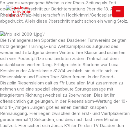
Zum
So war es vergangene Woche in der Rhein-Zeitung als Fett
Inhalt
gedruckte ?berschrift zur Berichterstattung ?ber die 18. Alpine
springen
Rheinland-Pfalz-Meisterschaft in Hochkrimml/Gerlosplatte
abgedruckt. Allein diese ?berschrift macht schon ein wenig Stolz.
Die f?nf angereisten Sportler des Daadener Turnvereins zeigten
trotz geringer Trainings- und Wettkampfpraxis aufgrund des
wieder nicht stattgefundenen Winters Ihre Klasse und sicherten
sich vier Podestpl?tze und landeten zudem f?nfmal auf dem
undankbaren vierten Rang. Erfolgreichste Starterin war Luca
Kessler in der Altersklasse S12/14 weiblich, sie durfte sich im
Riesenslalom und Slalom ?ber Silber freuen. In der Speed-
Disziplin Riesenslalom galt es f?r Luca allen Mut zusammen zu
nehmen und eine speziell eingebaute Sprungpassage mit
integriertem Richtungswechsel zu ?berwinden. Dies ist Ihr
offensichtlich gut gelungen. In der Riesenslalom-Wertung der 10-
und 11-j?hrigen Jungen gibt es einen ziemlich knappen
Rennausgang. Hier liegen zwischen dem Erst- und Viertplazierten
gerade einmal 1,1 Sekunden, und dies nach fast zwei Minuten
Laufzeit. Hier sichert sich Jonas K?hler f?r den TV Daaden den