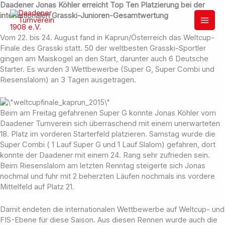
Zum
Daadener Jonas Köhler erreicht Top Ten Platzierung bei der
Inhalt
internationalen Grasski-Junioren-Gesamtwertung
springen
Vom 22. bis 24. August fand in Kaprun/Österreich das Weltcup-
Finale des Grasski statt. 50 der weltbesten Grasski-Sportler
gingen am Maiskogel an den Start, darunter auch 6 Deutsche
Starter. Es wurden 3 Wettbewerbe (Super G, Super Combi und
Riesenslalom) an 3 Tagen ausgetragen.
Beim am Freitag gefahrenen Super G konnte Jonas Köhler vom
Daadener Turnverein sich überraschend mit einem unerwarteten
18. Platz im vorderen Starterfeld platzieren. Samstag wurde die
Super Combi ( 1 Lauf Super G und 1 Lauf Slalom) gefahren, dort
konnte der Daadener mit einem 24. Rang sehr zufrieden sein.
Beim Riesenslalom am letzten Renntag steigerte sich Jonas
nochmal und fuhr mit 2 beherzten Läufen nochmals ins vordere
Mittelfeld auf Platz 21.
Damit endeten die internationalen Wettbewerbe auf Weltcup- und
FIS-Ebene für diese Saison. Aus diesen Rennen wurde auch die