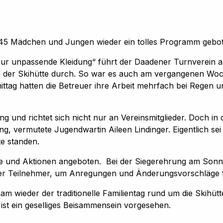
n 45 Mädchen und Jungen wieder ein tolles Programm gebo
r unpassende Kleidung“ führt der Daadener Turnverein alljäh
 an der Skihütte durch. So war es auch am vergangenen Woc
ttag hatten die Betreuer ihre Arbeit mehrfach bei Regen
altung und richtet sich nicht nur an Vereinsmitglieder. Do
 vermutete Jugendwartin Aileen Lindinger. Eigentlich sei P
te standen.
 und Aktionen angeboten. Bei der Siegerehrung am Sonn
ler Teilnehmer, um Anregungen und Änderungsvorschläge 
am wieder der traditionelle Familientag rund um die Skihüt
ist ein geselliges Beisammensein vorgesehen.