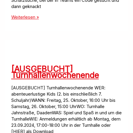
Schatzsuche, bei der in Teams ein Code gesucht und
dann geknackt
Turnhallenwochenende
Weiterlesen »
2024
[AUSGEBUCHT]
Turnhallenwochenende
[AUSGEBUCHT] Turnhallenwochenende WER:
abenteuerlustige Kids (2. bis einschließlich 7.
Schuljahr)WANN: Freitag, 25. Oktober, 16:00 Uhr bis
Samstag, 26. Oktober, 15:00 UhrWO: Turnhalle
Jahnstraße, DaadenWAS: Spiel und Spaß in und um die
TurnhalleWIE: Anmeldungen erhältlich ab Montag, dem
23.09.2024, 17:00-18:00 Uhr in der Turnhalle oder
[HIER] als Download