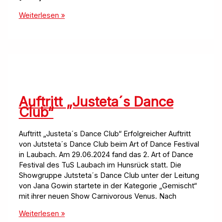
[AUSGEBUCHT]
Weiterlesen »
Turnhallenwochenende
Auftritt „Justeta´s Dance
Club“
Auftritt „Justeta´s Dance Club“ Erfolgreicher Auftritt
von Jutsteta´s Dance Club beim Art of Dance Festival
in Laubach. Am 29.06.2024 fand das 2. Art of Dance
Festival des TuS Laubach im Hunsrück statt. Die
Showgruppe Jutsteta´s Dance Club unter der Leitung
von Jana Gowin startete in der Kategorie „Gemischt“
mit ihrer neuen Show Carnivorous Venus. Nach
Auftritt
Weiterlesen »