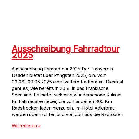
„Justeta
´s
Dance
Club“
Ausschreibung Fahrradtour
2025
Ausschreibung Fahrradtour 2025 Der Turnverein
Daaden bietet über Pfingsten 2025, d.h. vom
06.06.-09.06.2025 eine weitere Radtour an! Diesmal
geht es, wie bereits in 2018, in das Fränkische
Seenland. Es bietet sich eine wunderschöne Kulisse
für Fahrradabenteuer, die vorhandenen 800 Km
Radstrecken laden hierzu ein. Im Hotel Adlerbräu
werden übernachten und von dort aus die Radtouren
Ausschreibung
Weiterlesen »
Fahrradtour
2025