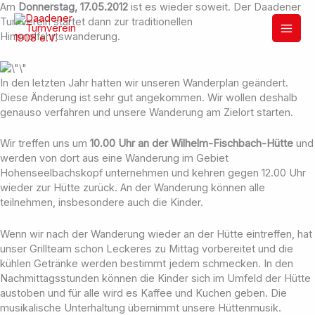
Zum
Am
Donnerstag, 17.05.2012
ist es wieder soweit. Der Daadener
Inhalt
Turnverein startet dann zur traditionellen
springen
Himmelfahrtswanderung.
In den letzten Jahr hatten wir unseren Wanderplan geändert.
Diese Änderung ist sehr gut angekommen. Wir wollen deshalb
genauso verfahren und unsere Wanderung am Zielort starten.
Wir treffen uns um
10.00 Uhr an der Wilhelm-Fischbach-Hütte
und
werden von dort aus eine Wanderung im Gebiet
Hohenseelbachskopf unternehmen und kehren gegen 12.00 Uhr
wieder zur Hütte zurück. An der Wanderung können alle
teilnehmen, insbesondere auch die Kinder.
Wenn wir nach der Wanderung wieder an der Hütte eintreffen, hat
unser Grillteam schon Leckeres zu Mittag vorbereitet und die
kühlen Getränke werden bestimmt jedem schmecken. In den
Nachmittagsstunden können die Kinder sich im Umfeld der Hütte
austoben und für alle wird es Kaffee und Kuchen geben. Die
musikalische Unterhaltung übernimmt unsere Hüttenmusik.